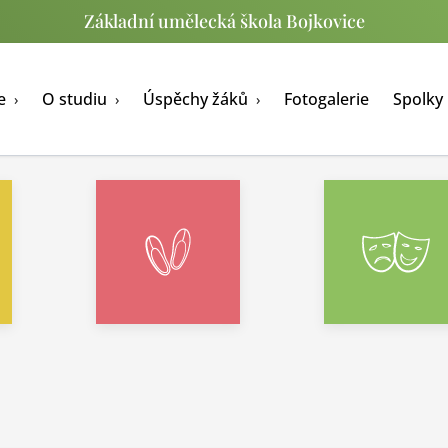
Základní umělecká škola Bojkovice
le
O studiu
Úspěchy žáků
Fotogalerie
Spolky
›
›
›