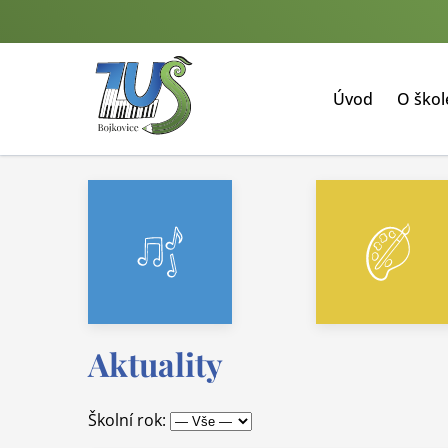
Úvod
O ško
Aktuality
Školní rok: