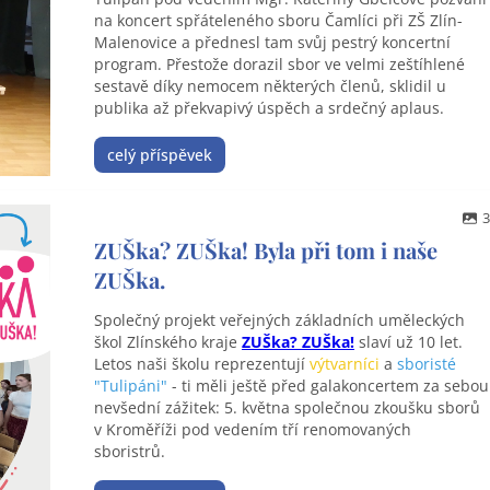
na koncert spřáteleného sboru Čamlíci při ZŠ Zlín-
Malenovice a přednesl tam svůj pestrý koncertní
program. Přestože dorazil sbor ve velmi zeštíhlené
sestavě díky nemocem některých členů, sklidil u
publika až překvapivý úspěch a srdečný aplaus.
celý příspěvek
3
ZUŠka? ZUŠka! Byla při tom i naše
ZUŠka.
Společný projekt veřejných základních uměleckých
škol Zlínského kraje
ZUŠka? ZUŠka!
slaví už 10 let.
Letos naši školu reprezentují
výtvarníci
a
sboristé
"Tulipáni"
- ti měli ještě před galakoncertem za sebou
nevšední zážitek: 5. května společnou zkoušku sborů
v Kroměříži pod vedením tří renomovaných
sboristrů.