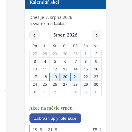
Kalendář akcí
Dnes je 7. srpna 2026
a svátek má
Lada
.
‹
›
Srpen 2026
Po
Út
St
Čt
Pá
So
Ne
27
28
29
30
31
1
2
3
4
5
6
7
8
9
10
11
12
13
14
15
16
17
18
19
20
21
22
23
24
25
26
27
28
29
30
31
1
2
3
4
5
6
Akce na měsíc srpen
Zobrazit uplynulé akce
19. 8. – 21. 8.
1