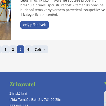
Letošní ročník školní výtvarné soutěže proběhl v
březnu a přinesl spoustu radosti - téměř 90 prací na
hudební téma ve výtvarném provedení "soupeřilo" ve
4 kategoriích o ocenění.
celý příspěvek
1
2
3
4
Další »
Zřizovatel
Zlínský kraj
třída Tomáše Bati 21, 761 90 Zlín
577 043 111