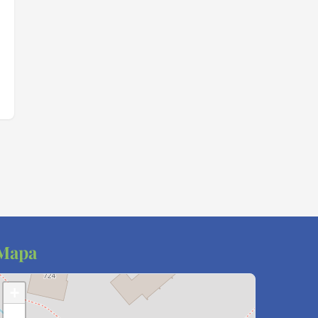
Mapa
+
−