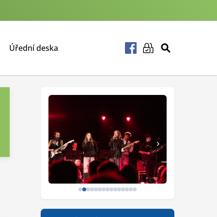
Úřední deska
‹
›