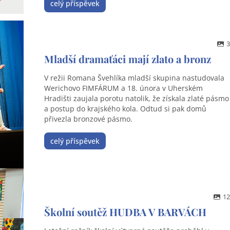
celý příspěvek
3
Mladší dramaťáci mají zlato a bronz
V režii Romana Švehlíka mladší skupina nastudovala
Werichovo FIMFÁRUM a 18. února v Uherském
Hradišti zaujala porotu natolik, že získala zlaté pásmo
a postup do krajského kola. Odtud si pak domů
přivezla bronzové pásmo.
celý příspěvek
12
Školní soutěž HUDBA V BARVÁCH