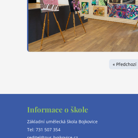
« Předchozí
Informace o škole
Základní umělecká škola Bojkovice
Tel: 731 507 354
reditel@zus-bojkovice.cz