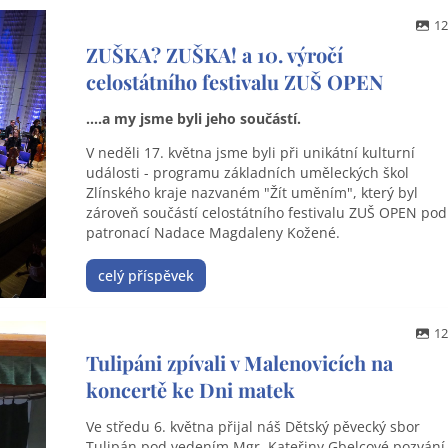
12
ZUŠKA? ZUŠKA! a 10. výročí
celostátního festivalu ZUŠ OPEN
....a my jsme byli jeho součástí.
V neděli 17. května jsme byli při unikátní kulturní
události - programu základních uměleckých škol
Zlínského kraje nazvaném "Žít uměním", který byl
zároveň součástí celostátního festivalu ZUŠ OPEN pod
patronací Nadace Magdaleny Kožené.
celý příspěvek
12
Tulipáni zpívali v Malenovicích na
koncertě ke Dni matek
Ve středu 6. května přijal náš Dětský pěvecký sbor
Tulipán pod vedením Mgr. Kateřiny Gbelcové pozvání