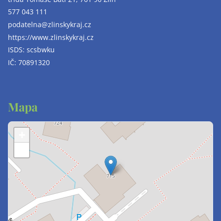
577 043 111
podatelna@zlinskykraj.cz
https://www.zlinskykraj.cz
ISDS: scsbwku
IČ: 70891320
Mapa
+
−