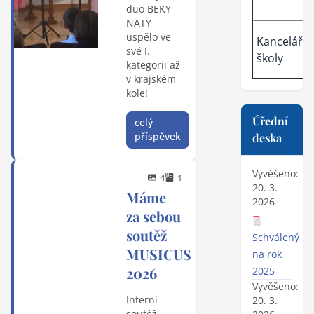
duo BEKY
NATY
uspělo ve
Kancelář
své I.
školy
kategorii až
v krajském
kole!
Úřední
celý
příspěvek
deska
Vyvěšeno:
4
1
20. 3.
Máme
2026
za sebou
soutěž
Schválený ro
MUSICUS
na rok
2026
2025
Vyvěšeno:
Interní
20. 3.
soutěž,