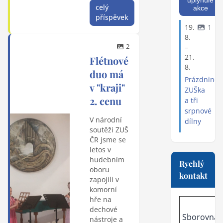
uplynulé
celý
akce
příspěvek
19.
1
8.
2
–
21.
Flétnové
8.
duo má
Prázdninov
v "kraji"
ZUŠka
2. cenu
a tři
srpnové
V národní
dílny
soutěži ZUŠ
ČR jsme se
letos v
hudebním
Rychlý
oboru
kontakt
zapojili v
komorní
hře na
dechové
Sborovna
nástroje a