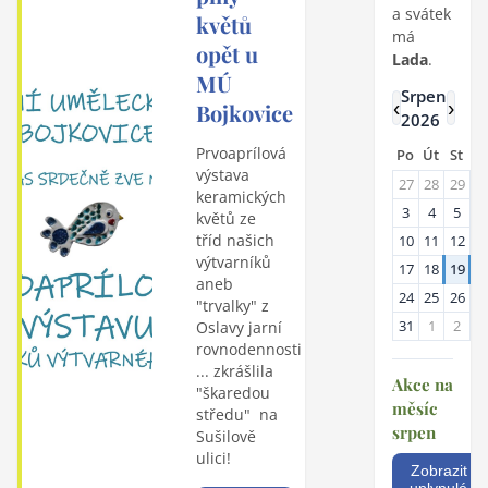
a svátek
květů
má
opět u
Lada
.
MÚ
Srpen
‹
›
Bojkovice
2026
Prvoaprílová
Po
Út
St
Č
výstava
27
28
29
3
keramických
3
4
5
6
květů ze
tříd našich
10
11
12
1
výtvarníků
17
18
19
2
aneb
24
25
26
2
"trvalky" z
31
1
2
3
Oslavy jarní
rovnodennosti
... zkrášlila
Akce na
"škaredou
měsíc
středu" na
srpen
Sušilově
ulici!
Zobrazit