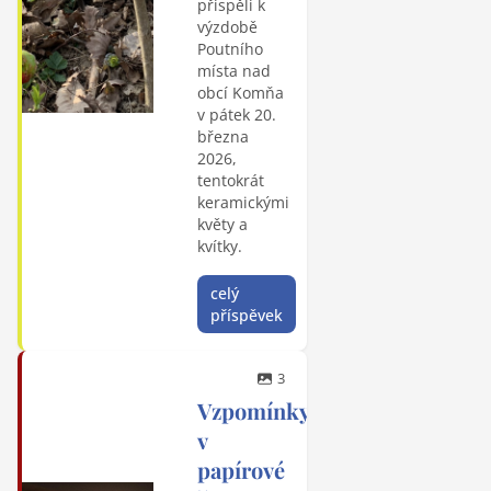
přispěli k
výzdobě
Poutního
místa nad
obcí Komňa
v pátek 20.
března
2026,
tentokrát
keramickými
květy a
kvítky.
celý
příspěvek
3
Vzpomínky
v
papírové