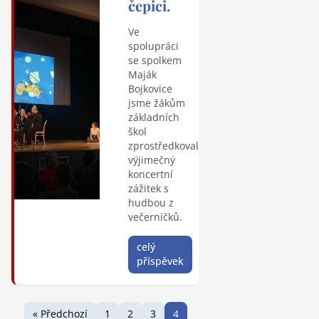
čepici.
Ve
spolupráci
se spolkem
Maják
Bojkovice
jsme žákům
základních
škol
zprostředkovali
výjimečný
koncertní
zážitek s
hudbou z
večerníčků.
celý
příspěvek
« Předchozí
1
2
3
4