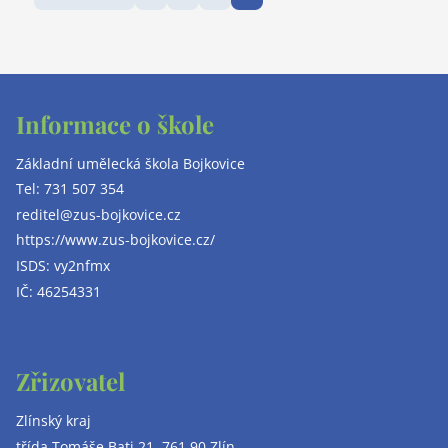
Informace o škole
Základní umělecká škola Bojkovice
Tel: 731 507 354
reditel@zus-bojkovice.cz
https://www.zus-bojkovice.cz/
ISDS: vy2nfmx
IČ: 46254331
Zřizovatel
Zlínský kraj
třída Tomáše Bati 21, 761 90 Zlín