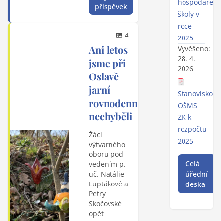
hospodaření
příspěvek
školy v
roce
4
2025
Ani letos
Vyvěšeno:
28. 4.
jsme při
2026
Oslavě
jarní
Stanovisko
rovnodennosti
OŠMS
nechyběli
ZK k
rozpočtu
Žáci
2025
výtvarného
oboru pod
Celá
vedením p.
úřední
uč. Natálie
Luptákové a
deska
Petry
Skočovské
opět