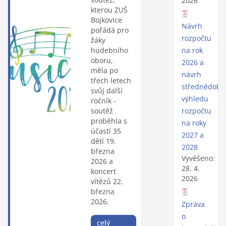
2026
kterou ZUŠ
Bojkovice
Návrh
pořádá pro
rozpočtu
žáky
hudebního
na rok
oboru,
2026 a
měla po
návrh
třech letech
střednědobé
svůj další
výhledu
ročník -
soutěž
rozpočtu
proběhla s
na roky
účastí 35
2027 a
dětí 19.
2028
března
Vyvěšeno:
2026 a
28. 4.
koncert
2026
vítězů 22.
března
2026.
Zpráva
o
celý