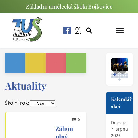
Základní umělecká škola Bojkovice
‹
›
Aktuality
Kalendář
Školní rok:
akcí
5
Dnes je
Záhon
7. srpna
plný
2026