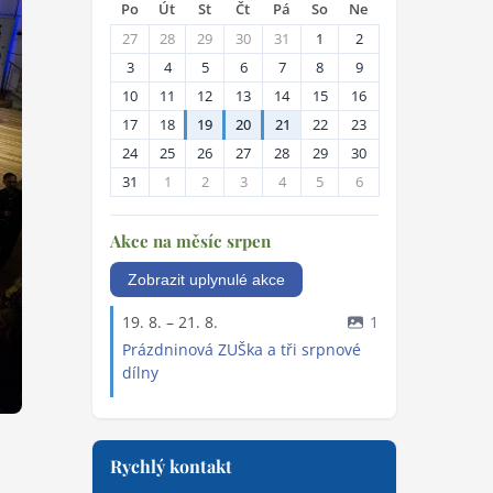
Kalendář akcí
Dnes je 7. srpna 2026
a svátek má
Lada
.
‹
›
Srpen 2026
Po
Út
St
Čt
Pá
So
Ne
27
28
29
30
31
1
2
3
4
5
6
7
8
9
10
11
12
13
14
15
16
17
18
19
20
21
22
23
24
25
26
27
28
29
30
31
1
2
3
4
5
6
Akce na měsíc srpen
Zobrazit uplynulé akce