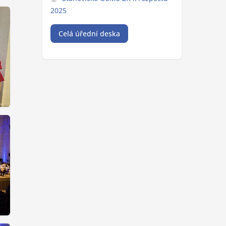
Návrh rozpočtu na rok 2026 a
návrh střednědobého výhledu
rozpočtu na roky 2027 a 2028
Vyvěšeno: 28. 4. 2026
Zpráva o hospodaření školy v
roce 2025
Vyvěšeno: 28. 4. 2026
Stanovisko OŠMS ZK k rozpočtu
2025
Celá úřední deska