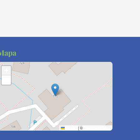
Mapa
+
−
Leaflet
|
©
OpenStreetMap