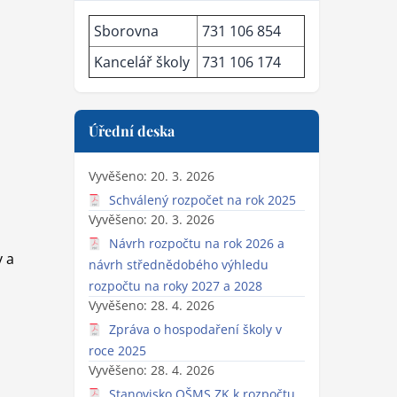
19. 8. – 21. 8.
1
Prázdninová ZUŠka a tři srpnové
dílny
Rychlý kontakt
Sborovna
731 106 854
Kancelář školy
731 106 174
v a
Úřední deska
Vyvěšeno: 20. 3. 2026
Schválený rozpočet na rok 2025
Vyvěšeno: 20. 3. 2026