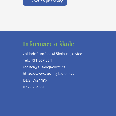
← Zpět na příspěvky
Informace o škole
Základní umělecká škola Bojkovice
Tel.:
731 507 354
reditel@zus-bojkovice.cz
https://www.zus-bojkovice.cz/
ISDS: vy2nfmx
IČ: 46254331