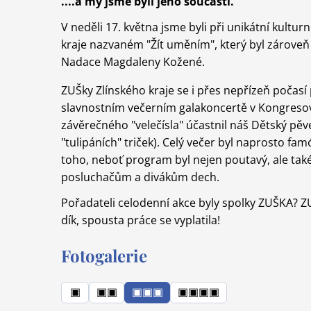
....a my jsme byli jeho součástí.
V neděli 17. května jsme byli při unikátní kultu
kraje nazvaném "Žít uměním", který byl zároveň
Nadace Magdaleny Kožené.
ZUŠky Zlínského kraje se i přes nepřízeň poča
slavnostním večerním galakoncertě v Kongresové
závěrečného "velečísla" účastnil náš Dětský pě
"tulipáních" triček). Celý večer byl naprosto fa
toho, neboť program byl nejen poutavý, ale t
posluchačům a divákům dech.
Pořadateli celodenní akce byly spolky ZUŠKA? ZUŠ
dík, spousta práce se vyplatila!
Fotogalerie
▣
▣▣
▣▣▣
▣▣▣▣