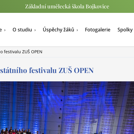
Základní umělecká škola Bojkovice
le
O studiu
Úspěchy žáků
Fotogalerie
Spolky
›
›
›
ho festivalu ZUŠ OPEN
státního festivalu ZUŠ OPEN