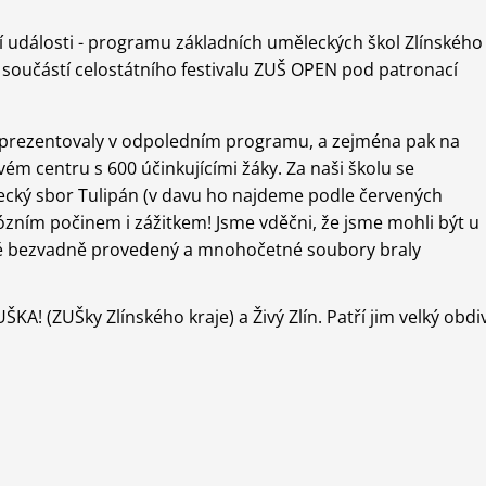
rní události - programu základních uměleckých škol Zlínského
 součástí celostátního festivalu ZUŠ OPEN pod patronací
sí prezentovaly v odpoledním programu, a zejména pak na
m centru s 600 účinkujícími žáky. Za naši školu se
vecký sbor Tulipán (v davu ho najdeme podle červených
mózním počinem i zážitkem! Jsme vděčni, že jsme mohli být u
aké bezvadně provedený a mnohočetné soubory braly
KA! (ZUŠky Zlínského kraje) a Živý Zlín. Patří jim velký obdi