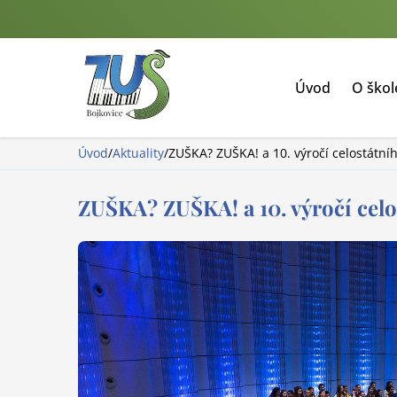
Úvod
O ško
Úvod
/
Aktuality
/
ZUŠKA? ZUŠKA! a 10. výročí celostátní
ZUŠKA? ZUŠKA! a 10. výročí celo