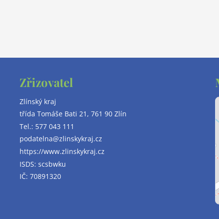
Zřizovatel
Zlínský kraj
třída Tomáše Bati 21, 761 90 Zlín
Tel.:
577 043 111
podatelna@zlinskykraj.cz
https://www.zlinskykraj.cz
ISDS: scsbwku
IČ: 70891320