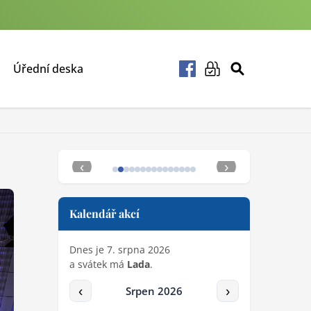
Úřední deska
‹
›