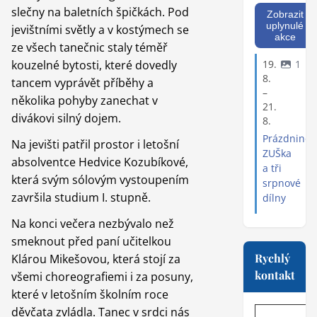
slečny na baletních špičkách. Pod
Zobrazit
uplynulé
jevištními světly a v kostýmech se
akce
ze všech tanečnic staly téměř
kouzelné bytosti, které dovedly
19.
1
8.
tancem vyprávět příběhy a
–
několika pohyby zanechat v
21.
divákovi silný dojem.
8.
Prázdninov
Na jevišti patřil prostor i letošní
ZUŠka
absolventce Hedvice Kozubíkové,
a tři
která svým sólovým vystoupením
srpnové
završila studium I. stupně.
dílny
Na konci večera nezbývalo než
smeknout před paní učitelkou
Rychlý
Klárou Mikešovou, která stojí za
kontakt
všemi choreografiemi i za posuny,
které v letošním školním roce
děvčata zvládla. Tanec v srdci nás