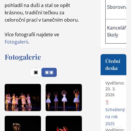
pohladil na duši a stal se opět
Sborovna
krásnou, tradiční tečkou za
celoroční prací v tanečním oboru.
Kancelář
Více fotografií najdete ve
školy
Fotogalerii
.
Fotogalerie
Úřední
deska
▣
▣▣
Vyvěšeno:
20. 3.
2026
Schválený ro
na rok
2025
Vyvěšeno: