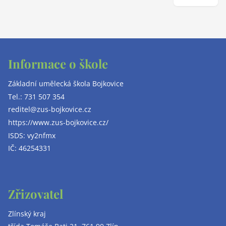
Informace o škole
Základní umělecká škola Bojkovice
Tel.:
731 507 354
reditel@zus-bojkovice.cz
https://www.zus-bojkovice.cz/
ISDS: vy2nfmx
IČ: 46254331
Zřizovatel
Zlínský kraj