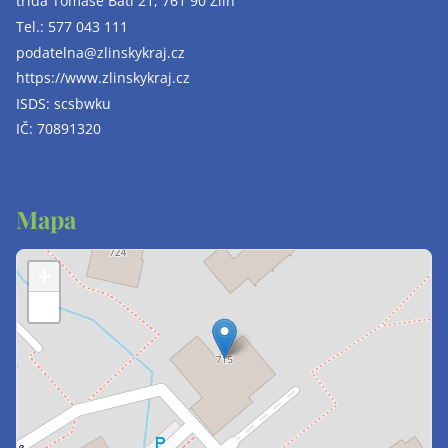
třída Tomáše Bati 21, 761 90 Zlín
Tel.:
577 043 111
podatelna@zlinskykraj.cz
https://www.zlinskykraj.cz
ISDS: scsbwku
IČ: 70891320
Mapa
+
−