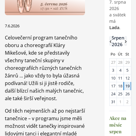
7. srpna
2026
a svátek
má
7.6.2026
Lada
.
Celovečerní program tanečního
Srpen
‹
›
2026
oboru a choreografií Kláry
Mikešové, kde se představily
Po
Út
St
Č
všechny taneční skupiny v
27
28
29
3
choreografiích různých tanečních
3
4
5
6
žánrů ... jako vždy to byla úžasná
10
11
12
1
podívaná! Užili si ji jistě rodiče,
17
18
19
2
další blízcí našich malých tanečnic,
24
25
26
2
ale také širší veřejnost.
31
1
2
3
Od těch nejmenších až po nejstarší
tanečnice – v programu jsme měli
Akce na
měsíc
možnost vidět tanečky inspirované
srpen
lidovými tanci i elegantní mladé