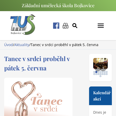
Základní umělecká škola Bojkovice
Úvod
/
Aktuality
/
Tanec v srdci proběhl v pátek 5. června
Tanec v srdci proběhl v
pátek 5. června
‹
›
Kalendář
akcí
Dnes je