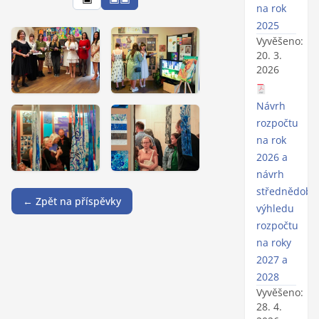
na rok
2025
Vyvěšeno:
20. 3.
2026
Návrh
rozpočtu
na rok
2026 a
návrh
střednědobé
← Zpět na příspěvky
výhledu
rozpočtu
na roky
2027 a
2028
Vyvěšeno:
28. 4.