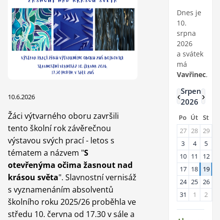
Dnes je
10.
srpna
2026
a svátek
má
Vavřinec
.
Srpen
‹
›
10.6.2026
2026
Žáci výtvarného oboru završili
Po
Út
St
Č
tento školní rok závěrečnou
27
28
29
3
výstavou svých prací - letos s
3
4
5
6
tématem a názvem "
S
10
11
12
1
otevřenýma očima žasnout nad
17
18
19
2
krásou světa
". Slavnostní vernisáž
24
25
26
2
s vyznamenáním absolventů
31
1
2
3
školního roku 2025/26 proběhla ve
středu 10. června od 17.30 v sále a