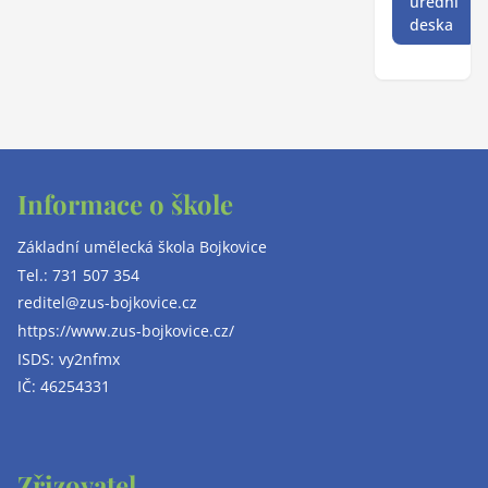
úřední
deska
Informace o škole
Základní umělecká škola Bojkovice
Tel.:
731 507 354
reditel@zus-bojkovice.cz
https://www.zus-bojkovice.cz/
ISDS: vy2nfmx
IČ: 46254331
Zřizovatel