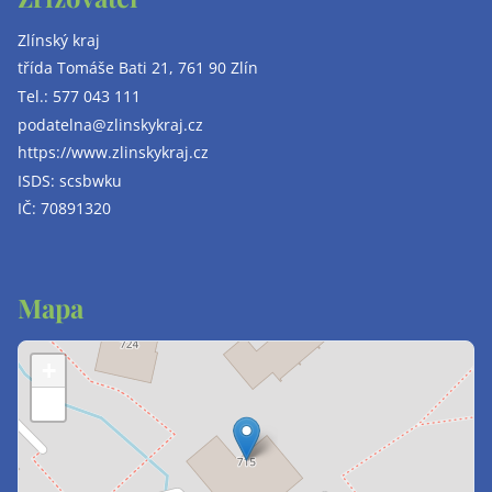
Zlínský kraj
třída Tomáše Bati 21, 761 90 Zlín
Tel.:
577 043 111
podatelna@zlinskykraj.cz
https://www.zlinskykraj.cz
ISDS: scsbwku
IČ: 70891320
Mapa
+
−