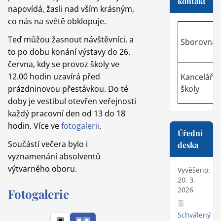
kontakt
napovídá, žasli nad vším krásným,
co nás na světě obklopuje.
Teď můžou žasnout návštěvníci, a
Sborovna
to po dobu konání výstavy do 26.
června, kdy se provoz školy ve
12.00 hodin uzavírá před
Kancelář
prázdninovou přestávkou. Do té
školy
doby je vestibul otevřen veřejnosti
každý pracovní den od 13 do 18
hodin. Více ve
fotogalerii
.
Úřední
Součástí večera bylo i
deska
vyznamenání absolventů
výtvarného oboru.
Vyvěšeno:
20. 3.
2026
Fotogalerie
Schválený ro
▣
▣▣