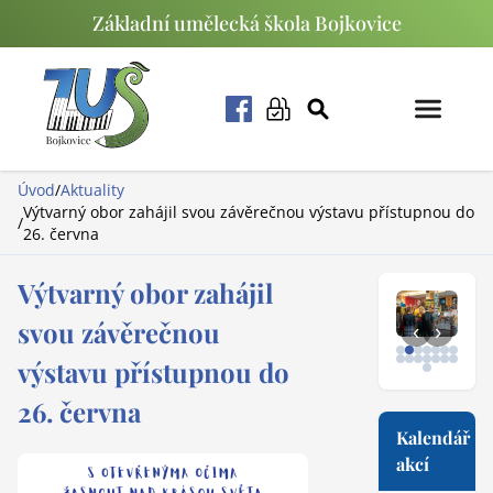
Základní umělecká škola Bojkovice
Úvod
/
Aktuality
Výtvarný obor zahájil svou závěrečnou výstavu přístupnou do
/
26. června
Výtvarný obor zahájil
svou závěrečnou
‹
›
výstavu přístupnou do
26. června
Kalendář
akcí