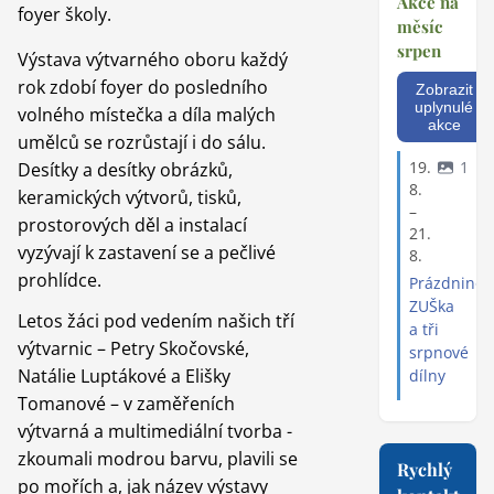
Akce na
foyer školy.
měsíc
srpen
Výstava výtvarného oboru každý
rok zdobí foyer do posledního
Zobrazit
uplynulé
volného místečka a díla malých
akce
umělců se rozrůstají i do sálu.
19.
1
Desítky a desítky obrázků,
8.
keramických výtvorů, tisků,
–
prostorových děl a instalací
21.
vyzývají k zastavení se a pečlivé
8.
prohlídce.
Prázdninov
ZUŠka
Letos žáci pod vedením našich tří
a tři
výtvarnic – Petry Skočovské,
srpnové
Natálie Luptákové a Elišky
dílny
Tomanové – v zaměřeních
výtvarná a multimediální tvorba -
zkoumali modrou barvu, plavili se
Rychlý
po mořích a, jak název výstavy