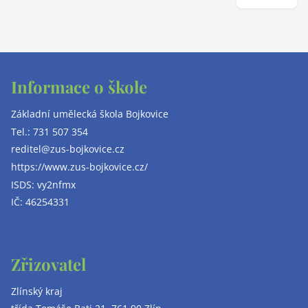
Informace o škole
Základní umělecká škola Bojkovice
Tel.:
731 507 354
reditel@zus-bojkovice.cz
https://www.zus-bojkovice.cz/
ISDS: vy2nfmx
IČ: 46254331
Zřizovatel
Zlínský kraj