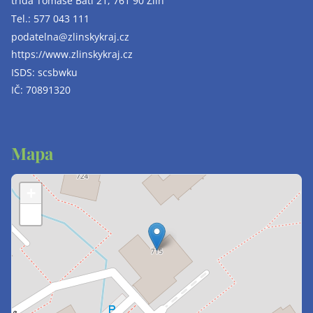
třída Tomáše Bati 21, 761 90 Zlín
Tel.:
577 043 111
podatelna@zlinskykraj.cz
https://www.zlinskykraj.cz
ISDS: scsbwku
IČ: 70891320
Mapa
+
−