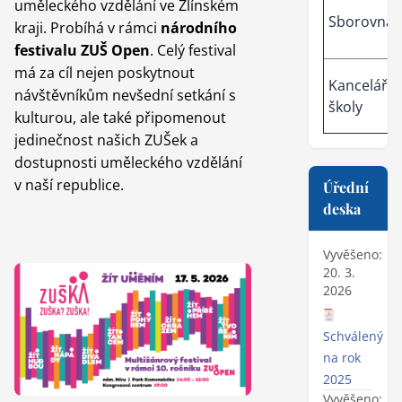
uměleckého vzdělání ve Zlínském
Sborovna
kraji. Probíhá v rámci
národního
festivalu ZUŠ Open
. Celý festival
má za cíl nejen poskytnout
Kancelář
návštěvníkům nevšední setkání s
školy
kulturou, ale také připomenout
jedinečnost našich ZUŠek a
dostupnosti uměleckého vzdělání
v naší republice.
Úřední
deska
Vyvěšeno:
20. 3.
2026
Schválený ro
na rok
2025
Vyvěšeno: