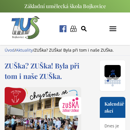
Základní umělecká škola Bojkovice
Úvod
/
Aktuality
/
ZUŠka? ZUŠka! Byla při tom i naše ZUŠka.
ZUŠka? ZUŠka! Byla při
tom i naše ZUŠka.
‹
›
Kalendář
akcí
Dnes je