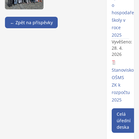
o
hospodaření
školy v
← Zpět na příspěvky
roce
2025
Vyvěšeno:
28. 4.
2026
Stanovisko
OŠMS
ZK k
rozpočtu
2025
Celá
úřední
deska