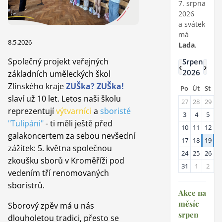
7. srpna
2026
a svátek
má
8.5.2026
Lada
.
Společný projekt veřejných
Srpen
‹
›
2026
základních uměleckých škol
Zlínského kraje
ZUŠka? ZUŠka!
Po
Út
St
Č
slaví už 10 let. Letos naši školu
27
28
29
3
reprezentují
výtvarníci
a
sboristé
3
4
5
6
"Tulipáni"
- ti měli ještě před
10
11
12
1
galakoncertem za sebou nevšední
17
18
19
2
zážitek: 5. května společnou
24
25
26
2
zkoušku sborů v Kroměříži pod
31
1
2
3
vedením tří renomovaných
sboristrů.
Akce na
měsíc
Sborový zpěv má u nás
srpen
dlouholetou tradici, přesto se