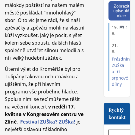
málokdy poštěstí na našem malém
Zobrazit
uplynulé
městě poskládat "mnohohlavý"
akce
sbor. O to víc jsme rádi, že si naši
zpěvačky a zpěváci mohli na vlastní
19.
1
8.
kůži vyzkoušet, jaký je pocit, slyšet
–
kolem sebe spoustu dalších hlasů,
21.
společně utvářet silnou melodii a s
8.
ní i velký hudební zážitek.
Prázdninov
ZUŠka
Úterní výlet do Kroměříže byl pro
a tři
Tulipány takovou ochutnávkou a
srpnové
ujištěním, že při hlavním
dílny
programu vše proběhne hladce.
Spolu s nimi se teď můžeme těšit
na večerní koncert
v neděli 17.
Rychlý
května v Kongresovém centru ve
kontakt
Zlíně
.
Festival ZUŠka? ZUŠka!
je
největší oslavou základního