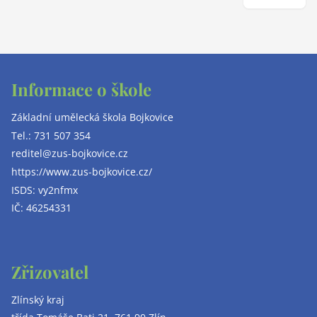
Informace o škole
Základní umělecká škola Bojkovice
Tel.:
731 507 354
reditel@zus-bojkovice.cz
https://www.zus-bojkovice.cz/
ISDS: vy2nfmx
IČ: 46254331
Zřizovatel
Zlínský kraj