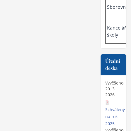
Sborovna
Kancelář
školy
Úřední
deska
Vyvěšeno:
20. 3.
2026
Schválený ro
na rok
2025
Vyvěšeno: