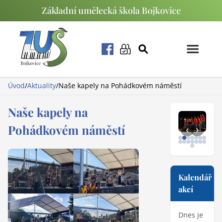
Základní umělecká škola Bojkovice
Úvod
/
Aktuality
/
Naše kapely na Pohádkovém náměstí
Naše kapely na
Pohádkovém náměstí
‹
›
Kalendář
akcí
Dnes je