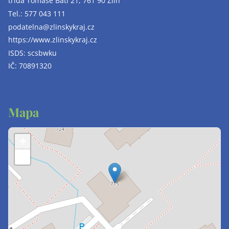
třída Tomáše Bati 21, 761 90 Zlín
Tel.:
577 043 111
podatelna@zlinskykraj.cz
https://www.zlinskykraj.cz
ISDS: scsbwku
IČ: 70891320
Mapa
+
−