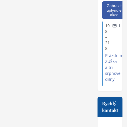
Zobrazit
uplynulé
akce
19.
1
8.
–
21.
8.
Prázdninov
ZUŠka
a tři
srpnové
dílny
Rychlý
kontakt