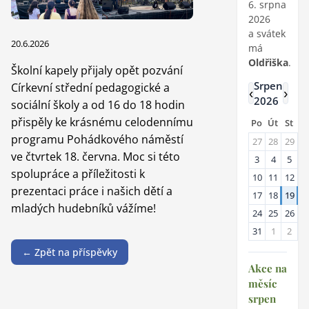
6. srpna
2026
a svátek
20.6.2026
má
Oldřiška
.
Školní kapely přijaly opět pozvání
Srpen
Církevní střední pedagogické a
‹
›
2026
sociální školy a od 16 do 18 hodin
přispěly ke krásnému celodennímu
Po
Út
St
Č
programu Pohádkového náměstí
27
28
29
3
ve čtvrtek 18. června. Moc si této
3
4
5
6
spolupráce a příležitosti k
10
11
12
1
prezentaci práce i našich dětí a
17
18
19
2
mladých hudebníků vážíme!
24
25
26
2
31
1
2
3
← Zpět na příspěvky
Akce na
měsíc
srpen